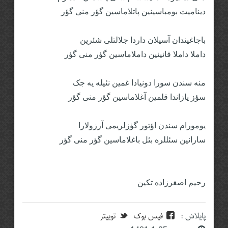
دینامیت بومباسینین پاتلاماسین گؤر منی گؤر
باجاغیندان آسیلان داردا جلالتلی شئرین
داملا داملا قانینین داملاماسین گؤر‌ منی گؤر
منه سندن سورا دونیادا غمین نئیله یه جک
سؤز یازاندا قلمین آغلاماسین گؤر منی گؤر
یومورام سندن اؤتور گؤزلریمی آرزولارا
سارانین سئللره بئل باغلاماسین گؤر منی گؤر
رحیم اصغرزاده تکین
پایلاش :
فیس بوک
توییتر