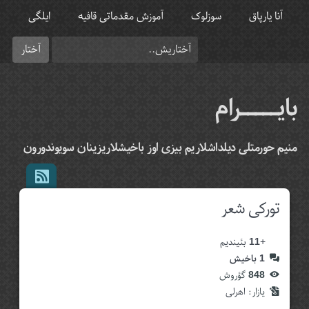
آنا یارپاق
سوزلوک
آموزش مقدماتی قافیه
ایلگی
بایـــــرام
منیم حورمتلی دیلداشلاریم بیزی اوز باخیشلاریزینان سویوندورون
تورکی شعر
+
11
بئیندیم
1
باخیش
848
گؤروش
یازار:‌
اهرلی