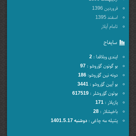
فروردين 1396
اسفند 1395
تامام آیلار
سایغاج
ایندی وبلاقدا :
2
بو گونون گؤروشو :
97
دونه نین گؤروشو:
186
بو آیین گؤروشو :
3441
بوتون گؤروشلر :
617519
یازیلار :
171
باخیشلار :
28
یئنیله مه چاغی :
دوشنبه 1401.5.17