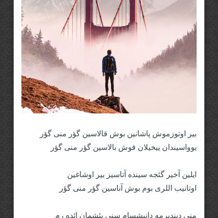
بیر اوتوزموش پاشانین بوش قالاسین گؤر منی گؤر
یوواسیندان ییخیلان قوش بالاسین گؤر منی گؤر
ایلین آخیر گئجه سینده آتاسیز بیر اوشاغین
اوتانیب اللری بوم بوش آناسین گؤر منی گؤر
منی دیندیرمه دانیشسام سنی پئشمان ائده رم