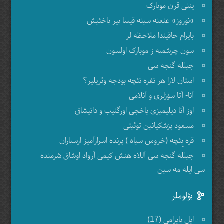
یئنی قرن موبارک
»نوروز» عنعنه سینه قیسا بیر باخئیش
بایرام حاقیندا ملاحظه لر
سون چرشمبه ز موبارک اولسون
چیلله گئجه سی
استان لارا هر نفره نئچه بودجه وئریلیر؟
آنا- آتا سؤزلری و آنلامی
اوز آنا دیلیمیزی یاخجی اورگنیب و دانیشاق
مسعود پزشکیانین توئیتی
قره بِئچه (خروس سیاه ) پرنده اسرارآمیز ارسباران
چیلله گئجه سی آللاه هئش کیمی آرواد اوشاق شرمنده
سی ایله مه سین
بؤلوملر
ایل بایرامی (17)