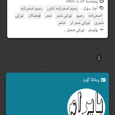
پنجشنبه 1401.1.25
آچار سؤزلر :
رحیم اصغرزاده تکین
رحیم اصغرزاده
اصغرزاده
رحیم
تورکی شعر
شعر
قوشمالار
تورکی
شعری
تورکی شعر لر
شئعر
بؤلوملر :
تورکی شعرلر
,
1
وبلاقا گؤره