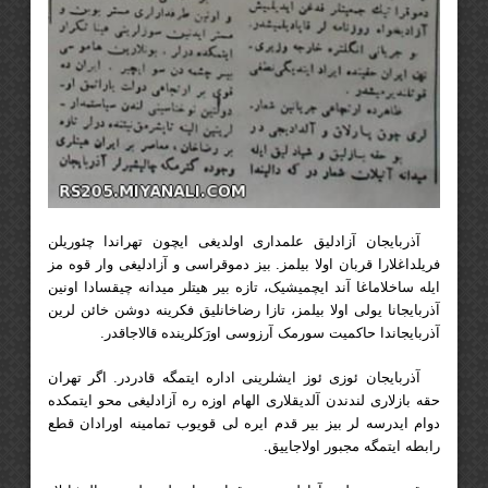
آذربایجان آزادلیق علمداری اولدیغی ایچون تهراندا چئوریلن
فریلداغلارا قربان اولا بیلمز. بیز دموقراسی و آزادلیغی وار قوه مز
ایله ساخلاماغا آند ایچمیشیک، تازه بیر هیتلر میدانه چیقسادا اونین
آذربایجانا یولی اولا بیلمز، تازا رضاخانلیق فکرینه دوشن خائن لرین
آذربایجاندا حاکمیت سورمک آرزوسی اورَکلرینده قالاجاقدر.
آذربایجان ئوزی ئوز ایشلرینی اداره ایتمگه قادردر. اگر تهران
حقه بازلاری لندندن آلدیقلاری الهام اوزه ره آزادلیغی محو ایتمکده
دوام ایدرسه لر بیز بیر قدم ایره لی قویوب تمامینه اورادان قطع
رابطه ایتمگه مجبور اولاجاییق.