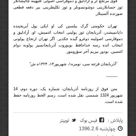
قوی مرتجع لر و آزادلیق و دموقراسی اصولی علیهینه چالیشانلار
ئوز حسابلارینی دوشونسونلر و ئوز تکلیفلرینی بیر دفعه قطعی
صورتده آلسینلار.
تهران حکومتی گرک بیلسین کی او ایکی یول آیریجینده
دایانمیشدر، آذربایجان ئوز یولینی انتخاب ائتمیش، او، آزادلیق و
دموقارسی اصولینه دوغرو گیده جکدیر. اگر تهران ارتجاع یولونی
انتخاب ائده رسه خداحافظ بویوروب آذربایجانسیز یولونه دوام
ائتسین. بودور بیزیم آخر سؤزوموز.
“آذربایجان قزئته سی، نومره۱، شهریور۱۴، ۱۳۲۴ه.ش”
---------
متن فوق از روزنامه آذربایجان، شماره یک، دوره دوم، 14
شهریور 1324 شمسی نقل شده است. رسم الخط روزنامه حفظ
شده است.
پایلاش :
فیس بوک
توییتر
چهارشنبه 1396.2.6