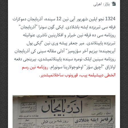
یازار:‌
اهرلی
1324 نجو ایلین شهریور آیی نین 12 سینده، آذربایجان دموکرات
فرقه سی تبریزده ایشه باشلادی. ایکی گون سونرا "آذربایجان"
روزنامه سی ده فرقه نین خبرلر و افکارینین ناشری عنوانیله
تبریزده یایینلاندی. میر جعفر پیشه وری نین "ایکی یول
آیریجینده؛ بیزیم آخر سؤزومیز" آدلی مقاله سینی کی آذربایجان
روزنامه سینین ایلک نومره سینده یایینلانمیشدی، بیرینجی دفعه
اولاراق "آچیق سؤ‍ز" اوخوجولارینا سونورام.
روزنامه نین رسم
الخطی دییشیلمه ییب، قورونوب ساخلانمیشدیر.