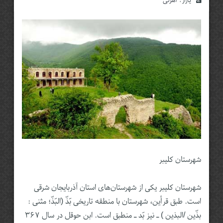
یازار:‌
اهرلی
شهرستان کلیبر
شهرستان کلیبر یکی از شهرستان‌های استان آذربایجان شرقی
است. طبق قرأین، شهرستان با منطقه تاریخی بَذّ (البَذّ؛ مثنی :
بذّین /البذین ) ـ نیز بَد ـ منطبق است. ابن حوقل در سال ۳۶۷