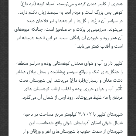
هجری از کلیبر دیدن کرده و می‌نویسد، "سیاه کویه (قره داغ)
کوهی بس بزرگ است و مردم آنجا به سیصد زبان تکلم دارند.
در سراسر آن باغ‌ها و گل‌ها و آبراهه‌ها و نیز فلاحان دیده
می‌شوند. سرزمینی پر برکت و حاصلخیز است، چنانکه میوه‌های
آن هدر رود و خوردن آن رایگان است. در این ناحیه همیشه ابر
است و آفتاب کمتر می‌تابد."
کلیبر دارای آب و هوای معتدل کوهستانی بوده و سراسر منطقه
را جنگل‌های تنک و مراتع سرسبز پوشانیده و محل ییلاق عشایر
دشت مغان و ارسباران(قره داغ) می‌باشد. این شهرستان تحت
تأثیر آب و هوای خزری بوده و اغلب اوقات کوهستان هاای
مرتفع را مه غلیظ می‌پوشاند. رود ارس از شمال آن می‌گذرد.
شهرستان کلیبر با ۳٫۷۰۲ کیلومتر مربع مساحت در ناحیه
شمال شرقی استان آذربایجان شرقی واقع شده‌است. این
شهرستان از سمت جنوب با شهرستان‌های اهر و ورزقان و از