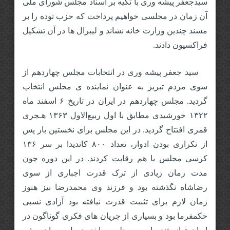
سیدجعفر پیشه وری با تکیه بر اسناد مجلس شورای ملی
آن زمان در مجلسی خواهیم پرداخت که حزب توده را بر
مسند چندین وزارت خانه نشاند و لیبرال ها در آن تشکیل
فراکسیون دادند.
سید جعفر پیشه وری در انتخابات مجلس چهاردهم از
سوی مردم تبریز به عنوان نماینده ی مجلس انتخاب
گردید. مجلس چهاردهم در ایران در تاریخ ۶ اسفند ماه
١٣٢٢ خورشیدی مطابق با اول ربیع‌الاول ١٣۶٣ هـجری
قمری افتتاح گردید. در این مجلس برای نخستین بار پس
از تکراری بودن ادوار، تعداد ٨٠٠ کاندیدا بر سر ١٣۶
کرسی مجلس با هم رقابت کردند. در این دوره چون
مدت زمان زیادی از ترک قدرت اجباری از سوی
رضاشاه نگذشته بود و فرزند وی محمدرضا نیز هنوز
زمان لازم برای تثبیت قدرت نیافته بود آزادی نسبی
حکمفرما بود و بسیاری از جریان های فکری گوناگون در