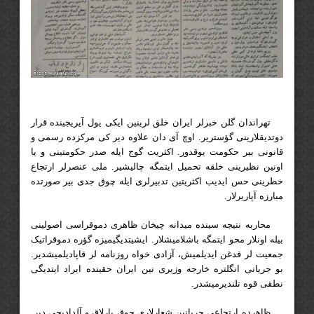
تهراندان گلن خبرلر ایران خلق لرینین ایکی یول آیریجینده قرار
دوتدیقلارینی گؤستریر. اوچ آی دان علاوه دیر کی مرکزده رسمی و
قانونی بیر حکومت یوقدور. اکثریت گوج ایله صدر حکومتینی و یا
اونین نظیرینی خلقه تحمیل ایتمگه چالیشیر. ملی عنصرلر ارتجاع
خطرینی حس ایدیب اکثریتین تدبیرلری ایله چوق جدی بیر صورتده
مبارزه آپاریرلار.
محاربه نتیجه سینده میدانه چیخان ظاهری دموقراسی اصولینی
بیله اونلار محو ایتمگه باشلامیشلار. ایشیتدیگیمیزه گؤره دموقراتیک
جمعیت لر قدغن ایدیلمیش، آزادی خواه روزنامه لر قاپادیلمیشدیر.
بو جریانی انگلتره خارجه وزیری نین ایران حقینده ایراد ایتدیگی
نطقی قوه تلندیرمیشدر.
ظاهرده ارتجاعی جریانین شعارلاری چوق پارلاق و آلدادیجی دیر.