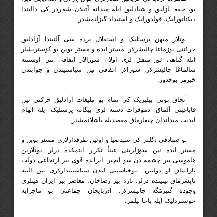
بو، حقه بازلیق و شیادلیق ایله میدانه آتیلان شعاردر کی دالیندا
دیکتاتورلیک، قولدورلیک و استبداد گیزلنمشدر.
بونلار میهن پرستلیک و استقلال پرده سی آلتیندا آزادلیق
حرکتنی پوزماغا چالیشرلار. مستر ایده و مستر بوین بو گؤستریشلر
ایله گناهی ئوز متفق لری اولان شورالار اتفاقی نین اوستینه
سالماغا چالیشرلار. شورالار اتفاقی نین سیاستیندن و جوابندن
خبرمز یوخدور.
آنجاق بونی بیلیریک کی تمام بو تبلیغات آزادلیق حرکتی نین
قاباغینی آلماق، دموقرات دسته لری بیگانه پرستلیک ایله اتهام
ایدیب میداندان چیقارماق مقصدیله باشلانمشدر.
بو تصادفی دگلدر کی سیدضیا و اونین طرفدارلاری مستر بوین و
مستر ایده نین سؤزلرینی عیناً تکرار ایتمکده درلر. بونلارین
هاموسی بیر چشمه دن سو ایچیر. ایرانده قَوی بیر ارتجاعی دولت
یاراتماق او دولتین نوختاسینی لندن سیاستمدارلاری نین الینه
تاپشرماق نیتینده درلر. تازه بیر رضاخان، معاصر بیر ایران هیتلری
وجوده گتیرمَگه چالیشرلار. آذربایجان جماعتی بو ماجرایه
خونسردلیک ایله باخا بیلمز.