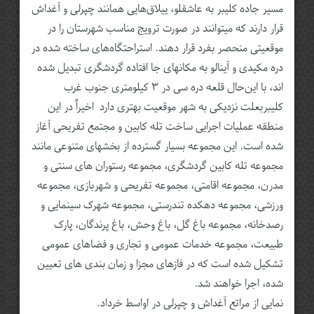
مسیر جاده کلیبر به عاشقلو، ییلاق‌هایی‌ همانند چپرلی و آغداش
قرار دارند که میتوانند در صورت ترویج مناسب شهرستان را در
موقعیتی منحصر بفرد قرار دهند. استراحتگاه‌های ساخته شده در
دره مکیدی و آینالو به مکانهای جا افتاده گردشگری تبدیل شده
اند، با این‌حال قلعه دره سی در ۳ کیلومتری جنوب غرب
کلیبربعلت نزدیکی‌ به شهر موقعیت بهتری دارد اخیراً در این
منطقه عملیات اجرایی ساخت تله کابین و مجتمع تفریحی آغاز
شده است. این مجموعه بسیار گسترده از بخشهای متنوعی مانند
مجموعه تله کابین گردشگری، مجموعه رستوران های سنتی و
مدرن، مجموعه اقامتی، مجموعه تفریحی و شهربازی، مجموعه
ورزشی، مجموعه دهکده تندرستی، مجموعه شهرک سینمایی و
رصدخانه، مجموعه باغ گل، باغ وحش، باغ پرندگان، پارک
طبیعت، مجموعه خدمات عمومی و تجاری و فضاهای عمومی
تشکیل شده است که در فازهای مجزا و زمان بندی های تعیین
شده، اجرا خواهند شد.
نمایی از مراتع آغداش و چپرلی در اواسط خرداد.