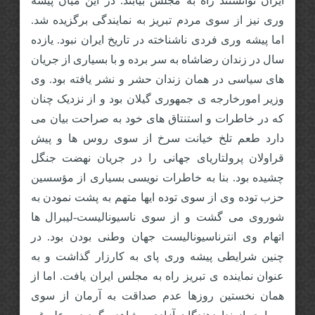
ایران توانستند راه به مجلس بیابند. در این میان پیشه
وری نیز از سوی مردم تبریز به نمایندگی برگزیده شد.
اما پیشه وری فردی ناشناخته در تاریخ ایران نبود. یازده
سال در زندان رضاشاه به سر برده و با بسیاری از جریان
های سیاسی در همان زندان حشر و نشر یافته بود. وی
وزیر امورخارجه ی جمهوری گیلان بود و از نزدیک چنان
که در خاطرات و استنتاق های خود به صراحت بیان می
دارد طعم تلخ خیانت سرخ از سوی روس ها و پیش
قراولان پرولتاریای جهانی را در جریان نهضت جنگل
چشیده بود. بنا به خاطرات نویسی بسیاری از مؤسسین
حزب توده وی از سوی توده ایها متهم به پشت نمودن به
شوروی می گشت و از سوی ناسیونالیست-لیبرال ها
اتهام وی انترناسیونالیست جهان وطنی بودن بود. در
چنین شرایطی پیشه وری پای به کارزار گذاشت و به
عنوان نماینده ی تبریز راه به مجلس ایران یافت. اما از
همان نخستین روزها عدم صداقت به آرمان از سوی