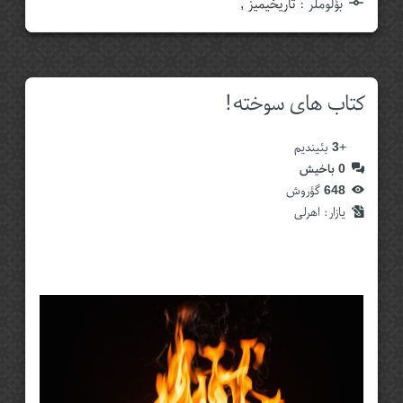
بؤلوملر :
تاریخیمیز
,
کتاب های سوخته!
+
3
بئیندیم
0
باخیش
648
گؤروش
یازار:‌
اهرلی