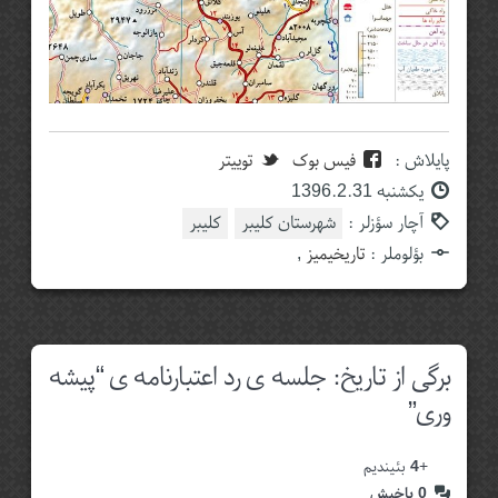
پایلاش :
فیس بوک
توییتر
یکشنبه 1396.2.31
آچار سؤزلر :
شهرستان کلیبر
کلیبر
بؤلوملر :
تاریخیمیز
,
برگی از تاریخ: جلسه ی رد اعتبارنامه ی “پیشه
وری”
+
4
بئیندیم
0
باخیش