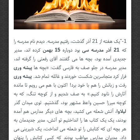
1-"یک هفته از 21 آذر گذشت، رفتیم مدرسه. دیدم نام مدرسه را
که
21 آذر مدرسه سی
بود دوباره
15 بهمن
کرده اند، مدیر
جدیدی آمده بود، بچه ها می گفتند آقای رفعتی را گرفته اند،
مدیر مدرسه در جلو صف به فارسی گفت: «بچه ها
پیشه وری
فرار کرد متجاسرین شکست خوردند و غائله تمام شد.
پیشه وری
رفت و زبانش را هم با خود برد! اکنون با هم می رویم تا مانده
آثارش را نابود کنیم.» به صف شدیم و از کوچه تنگ، که به
کوچه میرزا حسین واعظ مشهور بود، گذشتیم. توی میدان گذر
لیلاوا
، آتش شعله می کشید، بچه های دیگر مدارس هم آمده
بودند، یک یک کتاب ها را انداختیم تو آتش، مدیر جدیدمان به
هر بچه ای که کتابش را تو شعله می انداخت، یک شیرینی می
داد. مدیران مدارس مواظب بودند که کسی کتابش را پنهان