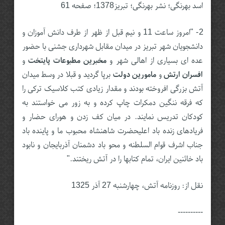
اسد بهرنگی؛ نشر بهرنگی؛ تبریز1378؛ صفحه 61
2- "امروز ساعت 11 و نیم قبل از ظهر از طرف دانش آموزان و
دانشجویان شهر تبریز در میدان مقابل شهرداری جشنی با حضور
عده ای بسیاری از اهالی شهر و
مخبرین مطبوعات پایتخت
و
افسران ارتش
و
مامورین دولت
برپا گردید و قبلا در وسط میدان
آتش بزرگی افروخته بودند و مقدار زیادی کتب کلاسیک ترکی را
که فرقه ننگین دمکرات چاپ کرده و به زور می خواستند به
کودکان تدریس نمایند. در میان کف زدن و هورای حضار و
فریادهای زنده باد اعلیحضرت شاهنشاه محبوب ما و پاینده باد
جناب اشرف قوام السلطنه و محو باد دشمنان آذربایجان و نابود
باد خائنین ایران، تمام کتابها را در آتش ریختند."
نقل از: روزنامه آتش، چهارشنبه 27 آذر 1325
----------