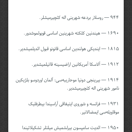
۹۴۴ — روسلار بردعه شهرینی اله کئچیرمیشلر.
۱۶۹۰ — هیندنین کلکته شهرینین اساسی قویولموشدور.
۱۸۱۵ — ایندیکی هولندین اساسی قانونو قبول ائدیلمیشدیر.
۱۹۱۲ — آلاسکا آمریکانین اراضیسینه قاتیلمیشدیر.
۱۹۱۴ — بیرینجی دونیا موحاریبه‌‌سی: آلمان اوردوسو بلژیکین
نامور شهرینی اله کئچیرمیشدیر.
۱۹۳۱ — فرانسه و شوروی ایتیفاقی آراسیندا بیطرفلیک
موقاویله‌سی ایمضالانیر.
۱۹۵۰ — ائدیت سامپسون بیرلشمیش میلتلر تشکیلاتیندا