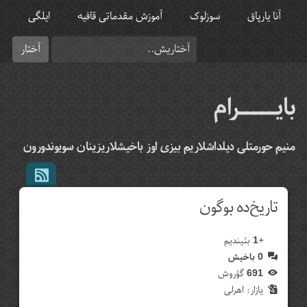
آنا یارپاق
سوزلوک
آموزش مقدماتی قافیه
ایلگی
بایـــــرام
منیم حورمتلی دیلداشلاریم بیزی اوز باخیشلاریزینان سویوندورون
تاریخ‌ده بوگون
+
1
بئیندیم
0
باخیش
691
گؤروش
یازار:‌
اهرلی