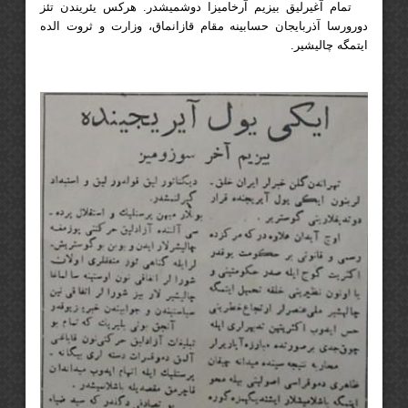
تمام آغیرلیق بیزیم آرخامیزا دوشمیشدر. هرکس یئریندن تئز
دورورسا آذربایجان حسابینه مقام قازانماق، وزارت و ثروت الده
ایتمگه چالیشیر.