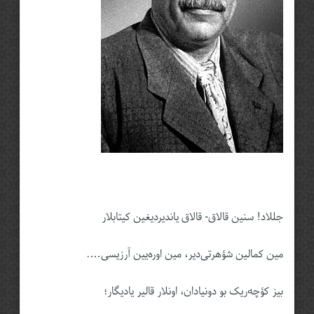
جللاد! سنین قالاق- قالاق یاندیردیغین کیتابلار
مین کمالین شؤهرتی‌دیر، مین اوره‌یین آرزیسی….
بیز کؤچه‌ریک بو دونیادان، اونلار قالیر یادیگار؛