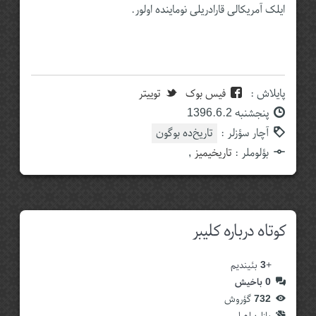
ایلک آمریکالی قارادریلی نوماینده‌‌ اولور.
پایلاش :
فیس بوک
توییتر
پنجشنبه 1396.6.2
آچار سؤزلر :
تاریخ‌ده بوگون
بؤلوملر :
تاریخیمیز
,
کوتاه درباره کلیبر
+
3
بئیندیم
0
باخیش
732
گؤروش