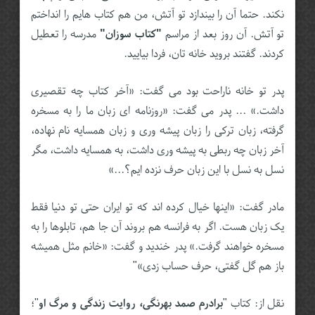
نکند. حتما آن را بیندازد تو آتش، من هم کتاب هایم را انداختم
تو آتش. آن روز بعد از مراسم
"کتاب سوزان"
مدرسه را تعطیل
کردند. گفتند بروید خانه تان، فردا بیایید.
پدر تو خانه ناراحت بود می گفت: «آخر کتاب چه تقصیری
داشت.» ... پدر می گفت: «روزنامه ای زبان ما را به مسخره
گرفته، زبان ترکی را زبان پیشه وری و زبان همسایه نام نهاده،
آخر زبان چه ربطی به پیشه وری داشت، به همسایه داشت، مگر
نسل به نسل با این زبان حرف نزده ایم؟...»
مادر گفت: «اینها خیال کرده اند که تو ایران حتی تو دنیا فقط
یک زبان هست. اگر به فرانسه هم بروند آن جا هم، تابلوها را به
مسخره خواهند گرفت.» پدر خندید و گفت: «خانم مثل همیشه
باز هم گل گفتی، حرف حساب زدی»"
نقل از: کتاب "
برادرم صمد بهرنگی، روایت زندگی و مرگ او
"؛