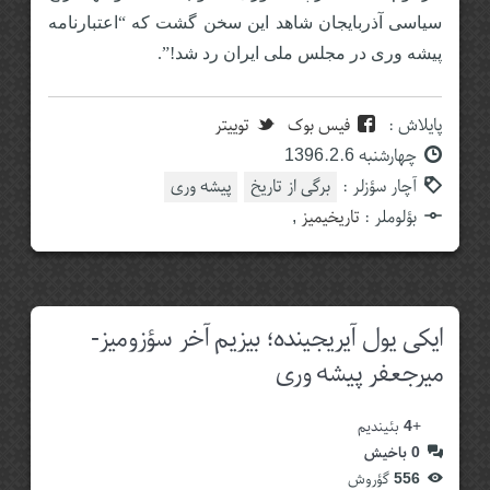
سیاسی آذربایجان شاهد این سخن گشت که “اعتبارنامه
پیشه وری در مجلس ملی ایران رد شد!”.
پایلاش :
فیس بوک
توییتر
چهارشنبه 1396.2.6
آچار سؤزلر :
برگی از تاریخ
پیشه وری
بؤلوملر :
تاریخیمیز
,
ایکی یول آیریجینده؛ بیزیم آخر سؤزومیز-
میرجعفر پیشه وری
+
4
بئیندیم
0
باخیش
556
گؤروش